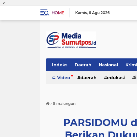
-->
HOME
Kamis
6 Agu 2026
Indeks
Daerah
Nasional
Krim
Video
daerah
edukasi
›
Simalungun
PARSIDOMU da
Berikan Duku