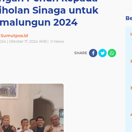
iholan Sinaga untuk
Be
Simalungun 2024
Sumutpos.id
024 | Oktober 17, 2024 WIB |
0
Views
SHARE