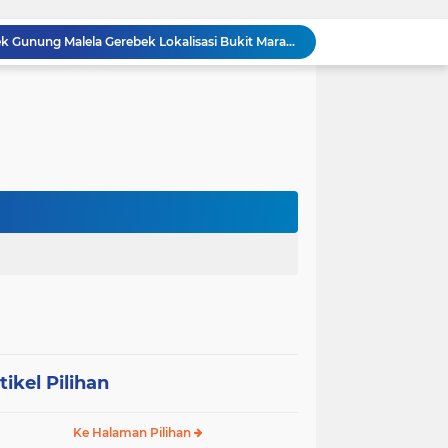
BREAKING NEWS: Polsek Gunung Malela Gerebek Lokalisasi Bukit Maraja, Dua Perempuan Menangis Saat Diciduk Bersama Sabu
Meneguhkan Jati Diri Patambor Indonesia. PATAMBOR INDONESIA Akan Gelar RAKERNAS II Di Jakarta.
MEMBACA SUMATERA Balige Writers Festival 2026 Sukses Digelar. Tiga Hari Merawat Literasi, Budaya, dan Masa Depan Danau Toba
Dalam Rangka HUT RI ke-81 dan Hari Jadi ke-61 Tanjab Barat Bupati Tanjab Barat Secara Resmi Membukaan Lomba Domino
 Konsolidasi Gerindra Labuhanbatu
DIDUGA Tak Sesuai Spesifikasi, Proyek Rabat Beton Dana Desa Rp119,6 Juta di Sahkuda Bayu Disorot, Warga Minta Inspektorat Turun Periksa
GMKI Pematangsiantar–Simalungun siap Laksanakan Pengabdian Masyarakat "
Ralat berita, tanggal 29 juli 2026, DIDUGA Tak Sesuai Spesifikasi, Proyek Rabat Beton Dana Desa Rp119,6 Juta di Sahkuda Bayu Disorot, Warga Minta Inspektorat Turun Periksa
REKAMAN PEMERIKSAAN BUKTI: Oknum Satresnarkoba Polres Bengkalis Diduga Seret Warga Tak di TKP, Palsukan Barang Bukti & Waktu Penangkapan.
KABAG OPS POLRES TOBA DI NILAI KEHILANGAN INDEPENDENSI. PENGAMANAN PENEMBOKAN TANAH DI LAGUBOTI DAPAT SOROTAN.
tikel Pilihan
Ke Halaman Pilihan