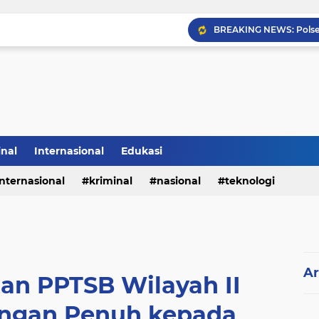
Sabam Rajaguguk Hadiri
inal
Internasional
Edukasi
internasional
kriminal
nasional
teknologi
Ar
n PPTSB Wilayah II
ngan Penuh kepada