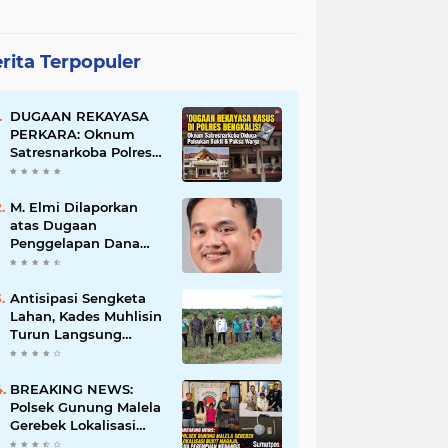
rita Terpopuler
DUGAAN REKAYASA
PERKARA: Oknum
Satresnarkoba Polres
Bengkalis Diduga
Palsukan Barang Bukti
Hingga Paksa Warga
M. Elmi Dilaporkan
Hadir di TKP
atas Dugaan
Penggelapan Dana
Pensiunan Guru dan
Pegawai PU, Polisi
Pastikan Proses
Antisipasi Sengketa
Hukum Berjalan
Lahan, Kades Muhlisin
Turun Langsung
Tinjau Batas Wilayah
Kubu I yang Diduga
Diserobot PT Jatim
BREAKING NEWS:
Jaya Perkasa
Polsek Gunung Malela
Gerebek Lokalisasi
Bukit Maraja, Dua