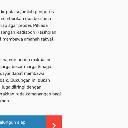
dir pula sejumlah pengurus
 memberikan doa bersama
ap agar proses Pilkada
pasangan Radiapoh Hasiholan
at membawa amanah rakyat
a namun penuh makna ini
luarga besar marga Sinaga
rcayai dapat membawa
baik. Dukungan ini bukan
 juga diiringi dengan
erakkan roda kemenangan bagi
lkada.
alungun siap