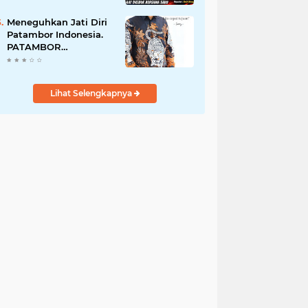
Perempuan Menangis
Saat Diciduk Bersama
Meneguhkan Jati Diri
Sabu
Patambor Indonesia.
PATAMBOR
INDONESIA Akan
Gelar RAKERNAS II Di
Jakarta.
Lihat Selengkapnya