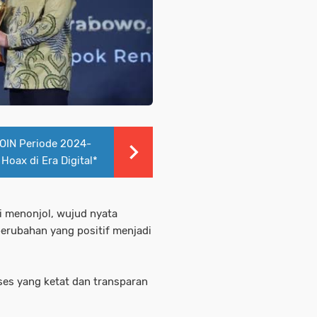
IN Periode 2024-
oax di Era Digital*
si menonjol, wujud nyata
perubahan yang positif menjadi
oses yang ketat dan transparan