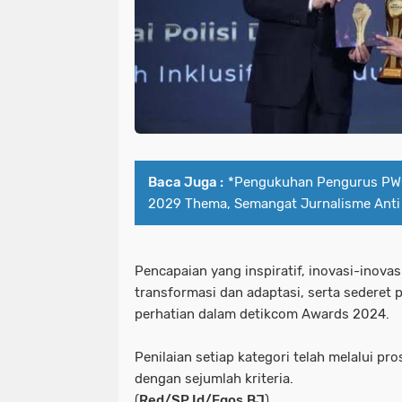
Baca Juga :
*Pengukuhan Pengurus PWO
2029 Thema, Semangat Jurnalisme Anti H
Pencapaian yang inspiratif, inovasi-inova
transformasi dan adaptasi, serta sederet 
perhatian dalam detikcom Awards 2024.
Penilaian setiap kategori telah melalui pr
dengan sejumlah kriteria.
(
Red/SP.Id/Egos.BJ
)