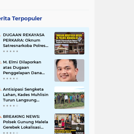
rita Terpopuler
DUGAAN REKAYASA
PERKARA: Oknum
Satresnarkoba Polres
Bengkalis Diduga
Palsukan Barang Bukti
Hingga Paksa Warga
M. Elmi Dilaporkan
Hadir di TKP
atas Dugaan
Penggelapan Dana
Pensiunan Guru dan
Pegawai PU, Polisi
Pastikan Proses
Antisipasi Sengketa
Hukum Berjalan
Lahan, Kades Muhlisin
Turun Langsung
Tinjau Batas Wilayah
Kubu I yang Diduga
Diserobot PT Jatim
BREAKING NEWS:
Jaya Perkasa
Polsek Gunung Malela
Gerebek Lokalisasi
Bukit Maraja, Dua