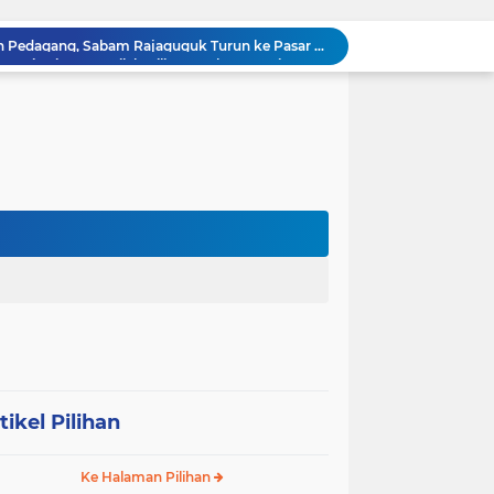
Sabam Rajaguguk Serap Aspirasi Warga Bilah Hilir, Tegaskan Komitmen Kawal Program Prabowo untuk Kesejahteraan Rakyat
‎Wakil Bupati Audiensi dengan Wamenaker RI, Dorong Penguatan SDM dan Perlindungan Pekerja di Tanjung Jabung Barat ‎ ‎
HUT RI ke 81 dan Hari Jadi Kab, Tanjung Jabung Barat ke-62 Bupati Anwar Sadat Resmi Buka Lomba Mancing.
KABAG OPS POLRES TOBA DI NILAI KEHILANGAN INDEPENDENSI. PENGAMANAN PENEMBOKAN TANAH DI LAGUBOTI DAPAT SOROTAN.
BREAKING NEWS: Polsek Gunung Malela Gerebek Lokalisasi Bukit Maraja, Dua Perempuan Menangis Saat Diciduk Bersama Sabu
Meneguhkan Jati Diri Patambor Indonesia. PATAMBOR INDONESIA Akan Gelar RAKERNAS II Di Jakarta.
MEMBACA SUMATERA Balige Writers Festival 2026 Sukses Digelar. Tiga Hari Merawat Literasi, Budaya, dan Masa Depan Danau Toba
Dalam Rangka HUT RI ke-81 dan Hari Jadi ke-61 Tanjab Barat Bupati Tanjab Barat Secara Resmi Membukaan Lomba Domino
Sabam Rajaguguk Turun ke Pangkatan, Dengarkan Langsung Keluhan dan Harapan Warga
Dengar Langsung Jeritan Pedagang, Sabam Rajaguguk Turun ke Pasar Gelugur Rantauprapat
tikel Pilihan
Ke Halaman Pilihan