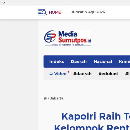
-->
HOME
Jum'at
7 Agu 2026
Indeks
Daerah
Nasional
Krim
Video
daerah
edukasi
›
Jakarta
Kapolri Raih T
Kelompok Rent