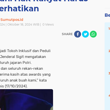
erhatikan
Be
Sumutpos.id
024 | Oktober 18, 2024 WIB |
0
Views
SHARE
jadi Tokoh Inklusif dan Peduli
Jenderal Sigit mengatakan
uruh jajaran Polri.
 dan seluruh rekan-rekan
terima kasih atas awards yang
luruh anak buah kami," kata
mis (17/10/2024).