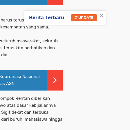
×
Berita Terbaru
UPDATE
harus terus diperhatikan. Dia
 kesempatan yang sama.
 seluruh masyarakat, seluruh
s terus kita perhatikan dan
 dia.
 Koordinasi Nasional
tas ASN
elompok Rentan diberikan
owo atas dasar kebijakannya
Sigit dekat dan terbuka
 dari buruh, mahasiswa hingga