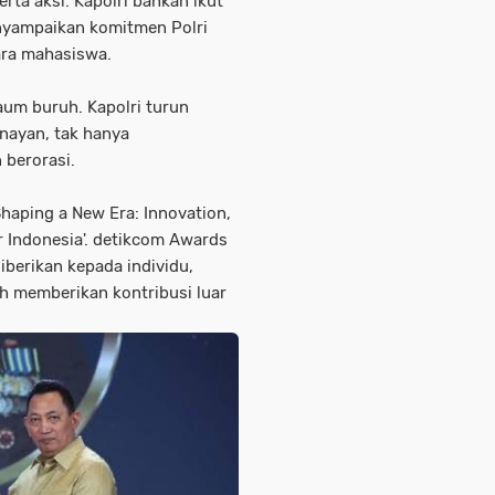
rta aksi. Kapolri bahkan ikut
nyampaikan komitmen Polri
ra mahasiswa.
kaum buruh. Kapolri turun
enayan, tak hanya
berorasi.
aping a New Era: Innovation,
r Indonesia'. detikcom Awards
berikan kepada individu,
ah memberikan kontribusi luar