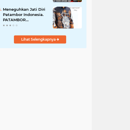
Perempuan Menangis
Saat Diciduk Bersama
Meneguhkan Jati Diri
Sabu
Patambor Indonesia.
PATAMBOR
INDONESIA Akan
Gelar RAKERNAS II Di
Jakarta.
Lihat Selengkapnya