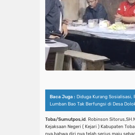
Baca Juga :
Diduga Kurang Sosialisasi,
Lumban Bao Tak Berfungsi di Desa Dolo
Toba/Sumutpos,id
. Robinson Sitorus,SH.
Kejaksaan Negeri ( Kejari ) Kabupaten To
nya,bahwa diri nya telah serius maju sebag