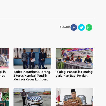
SHARE
ilih
kades Incumbent..Torang
Idiologi Pancasila Penting
ombu
Sitorus Kembali Terpilih
diajarkan Bagi Pelajar.
Menjadi Kades Lumban
Lobu. Toba-Sumutpost,
Id.