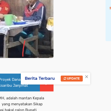
×
Berita Terbaru
UPDATE
 Proyek Dana Desa
ksaribu Janjimat
MH, adalah mantan Kepala
ba yang menyatakan Sikap
ai bakal calon Bupati