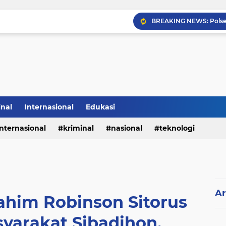
Sabam Rajaguguk Hadiri
inal
Internasional
Edukasi
internasional
kriminal
nasional
teknologi
Ar
urahim Robinson Sitorus
yarakat Sibadihon.