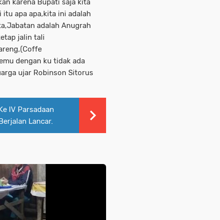
kan karena Bupati saja kita
 itu apa apa,kita ini adalah
ita,Jabatan adalah Anugrah
tap jalin tali
areng,(Coffe
temu dengan ku tidak ada
arga ujar Robinson Sitorus
Ke IV Parsadaan
erjalan Lancar.