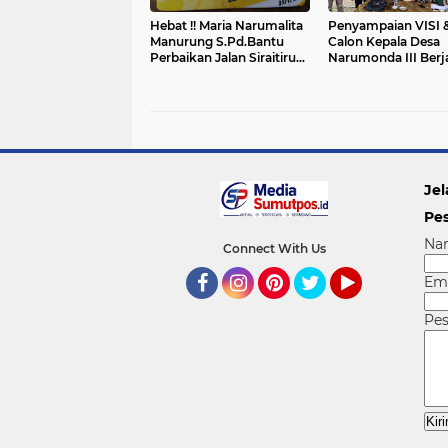
Hebat !! Maria Narumalita
Penyampaian VISI &
Manurung S.Pd.Bantu
Calon Kepala Desa
Perbaikan Jalan Siraitiruk
Narumonda III Berj
Menuju Desa Raut Bosi.
Dengan lancar dan
Jel
Pe
Na
Connect With Us
Em
Facebook
Instagram
Pinterest
Twitter
YouTube
Pe