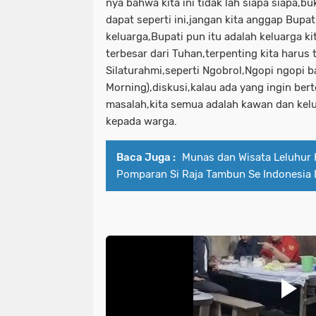
nya bahwa kita ini tidak lah siapa siapa,bu
dapat seperti ini,jangan kita anggap Bupati
keluarga,Bupati pun itu adalah keluarga k
terbesar dari Tuhan,terpenting kita harus te
Silaturahmi,seperti Ngobrol,Ngopi ngopi b
Morning),diskusi,kalau ada yang ingin ber
masalah,kita semua adalah kawan dan kelu
kepada warga.
Baca Juga :
Munas dan Wisata Leluhur 
Pomparan Si Raja Tambun Se Indonesia B