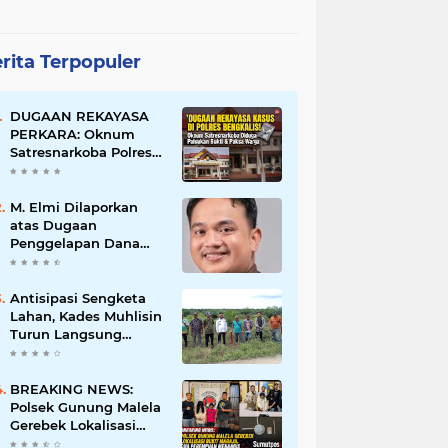
rita Terpopuler
DUGAAN REKAYASA
PERKARA: Oknum
Satresnarkoba Polres
Bengkalis Diduga
Palsukan Barang Bukti
Hingga Paksa Warga
M. Elmi Dilaporkan
Hadir di TKP
atas Dugaan
Penggelapan Dana
Pensiunan Guru dan
Pegawai PU, Polisi
Pastikan Proses
Antisipasi Sengketa
Hukum Berjalan
Lahan, Kades Muhlisin
Turun Langsung
Tinjau Batas Wilayah
Kubu I yang Diduga
Diserobot PT Jatim
BREAKING NEWS:
Jaya Perkasa
Polsek Gunung Malela
Gerebek Lokalisasi
Bukit Maraja, Dua