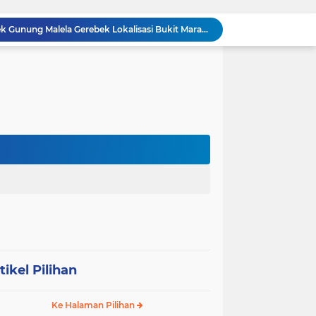
BREAKING NEWS: Polsek Gunung Malela Gerebek Lokalisasi Bukit Maraja, Dua Perempuan Menangis Saat Diciduk Bersama Sabu
Meneguhkan Jati Diri Patambor Indonesia. PATAMBOR INDONESIA Akan Gelar RAKERNAS II Di Jakarta.
MEMBACA SUMATERA Balige Writers Festival 2026 Sukses Digelar. Tiga Hari Merawat Literasi, Budaya, dan Masa Depan Danau Toba
Dalam Rangka HUT RI ke-81 dan Hari Jadi ke-61 Tanjab Barat Bupati Tanjab Barat Secara Resmi Membukaan Lomba Domino
 Konsolidasi Gerindra Labuhanbatu
DIDUGA Tak Sesuai Spesifikasi, Proyek Rabat Beton Dana Desa Rp119,6 Juta di Sahkuda Bayu Disorot, Warga Minta Inspektorat Turun Periksa
GMKI Pematangsiantar–Simalungun siap Laksanakan Pengabdian Masyarakat "
Ralat berita, tanggal 29 juli 2026, DIDUGA Tak Sesuai Spesifikasi, Proyek Rabat Beton Dana Desa Rp119,6 Juta di Sahkuda Bayu Disorot, Warga Minta Inspektorat Turun Periksa
REKAMAN PEMERIKSAAN BUKTI: Oknum Satresnarkoba Polres Bengkalis Diduga Seret Warga Tak di TKP, Palsukan Barang Bukti & Waktu Penangkapan.
KABAG OPS POLRES TOBA DI NILAI KEHILANGAN INDEPENDENSI. PENGAMANAN PENEMBOKAN TANAH DI LAGUBOTI DAPAT SOROTAN.
tikel Pilihan
Ke Halaman Pilihan