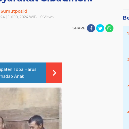
Sumutpos.id
024 | Juli 10, 2024 WIB |
0
Views
Be
SHARE
upaten Toba Harus
erhadap Anak