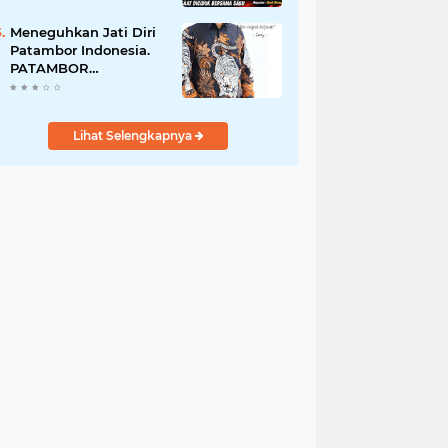
Perempuan Menangis
Saat Diciduk Bersama
Meneguhkan Jati Diri
Sabu
Patambor Indonesia.
PATAMBOR
INDONESIA Akan
Gelar RAKERNAS II Di
Jakarta.
Lihat Selengkapnya