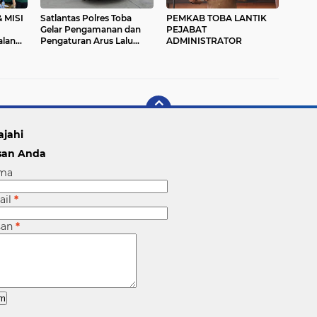
 MISI
Satlantas Polres Toba
PEMKAB TOBA LANTIK
Gelar Pengamanan dan
PEJABAT
alan
Pengaturan Arus Lalu
ADMINISTRATOR
 Aman.
lintas di Perayaan
Jubelium Monumen Raja
Sonakmalela
ajahi
san Anda
ma
ail
*
san
*