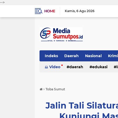
-->
HOME
Kamis
6 Agu 2026
Indeks
Daerah
Nasional
Krim
Video
daerah
edukasi
›
Toba Sumut
Jalin Tali Silat
Kunjungi Mas