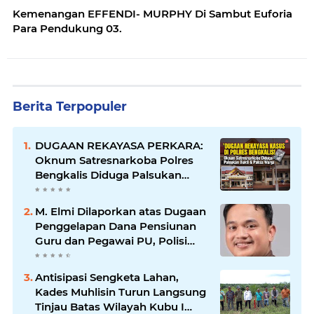
Kemenangan EFFENDI- MURPHY Di Sambut Euforia
Para Pendukung 03.
Berita Terpopuler
DUGAAN REKAYASA PERKARA:
Oknum Satresnarkoba Polres
Bengkalis Diduga Palsukan
Barang Bukti Hingga Paksa
Warga Hadir di TKP
M. Elmi Dilaporkan atas Dugaan
Penggelapan Dana Pensiunan
Guru dan Pegawai PU, Polisi
Pastikan Proses Hukum
Berjalan
Antisipasi Sengketa Lahan,
Kades Muhlisin Turun Langsung
Tinjau Batas Wilayah Kubu I