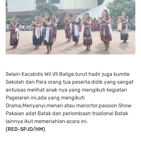
Selain Kacabdis Wil VII Balige,turut hadir juga kumite
Sekolah dan Para orang tua peserta didik yang sangat
antusias melihat anak nya yang mengikuti kegiatan
Pagelaran ini,ada yang mengikuti
Drama,Menyanyi,menari atau manortor,passion Show
Pakaian adat Batak dan perlombaan tradional Batak
lainnya ikut memeriahlan acara ini.
(RED-SP.ID/HM)