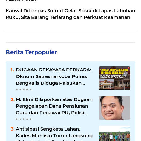
Kanwil Ditjenpas Sumut Gelar Sidak di Lapas Labuhan
Ruku, Sita Barang Terlarang dan Perkuat Keamanan
Berita Terpopuler
DUGAAN REKAYASA PERKARA:
Oknum Satresnarkoba Polres
Bengkalis Diduga Palsukan
Barang Bukti Hingga Paksa
Warga Hadir di TKP
M. Elmi Dilaporkan atas Dugaan
Penggelapan Dana Pensiunan
Guru dan Pegawai PU, Polisi
Pastikan Proses Hukum
Berjalan
Antisipasi Sengketa Lahan,
Kades Muhlisin Turun Langsung