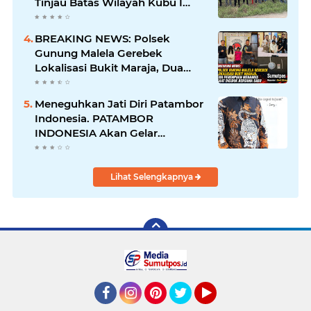
Tinjau Batas Wilayah Kubu I
yang Diduga Diserobot PT Jatim
Jaya Perkasa
BREAKING NEWS: Polsek
Gunung Malela Gerebek
Lokalisasi Bukit Maraja, Dua
Perempuan Menangis Saat
Diciduk Bersama Sabu
Meneguhkan Jati Diri Patambor
Indonesia. PATAMBOR
INDONESIA Akan Gelar
RAKERNAS II Di Jakarta.
Lihat Selengkapnya
Facebook
Instagram
Pinterest
Twitter
YouTube