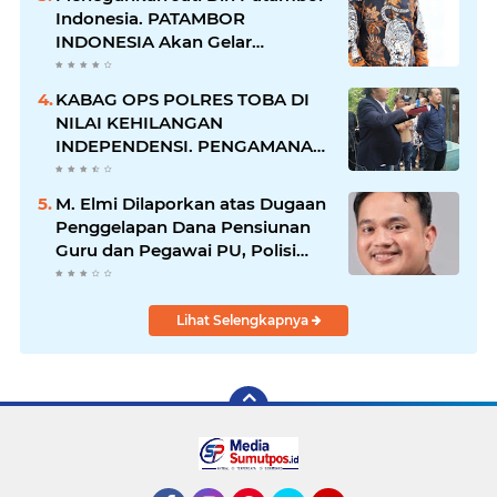
Indonesia. PATAMBOR
INDONESIA Akan Gelar
RAKERNAS II Di Jakarta.
KABAG OPS POLRES TOBA DI
NILAI KEHILANGAN
INDEPENDENSI. PENGAMANAN
PENEMBOKAN TANAH DI
LAGUBOTI DAPAT SOROTAN.
M. Elmi Dilaporkan atas Dugaan
Penggelapan Dana Pensiunan
Guru dan Pegawai PU, Polisi
Pastikan Proses Hukum
Berjalan
Lihat Selengkapnya