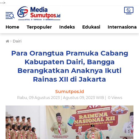
-->
Home
Terpopuler
Indeks
Edukasi
Internasional
›
Dairi
Para Orangtua Pramuka Cabang
Kabupaten Dairi, Bangga
Berangkatkan Anaknya Ikuti
Rainas XII di Jakarta
Sumutpos.id
Rabu, 09 Agustus 2023 | Agustus 09, 2023 WIB |
0
Views