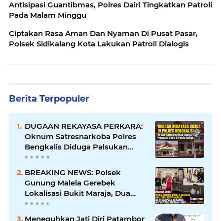
Antisipasi Guantibmas, Polres Dairi Tingkatkan Patroli
Pada Malam Minggu
Ciptakan Rasa Aman Dan Nyaman Di Pusat Pasar,
Polsek Sidikalang Kota Lakukan Patroli Dialogis
Berita Terpopuler
DUGAAN REKAYASA PERKARA:
Oknum Satresnarkoba Polres
Bengkalis Diduga Palsukan
Barang Bukti Hingga Paksa
Warga Hadir di TKP
BREAKING NEWS: Polsek
Gunung Malela Gerebek
Lokalisasi Bukit Maraja, Dua
Perempuan Menangis Saat
Diciduk Bersama Sabu
Meneguhkan Jati Diri Patambor