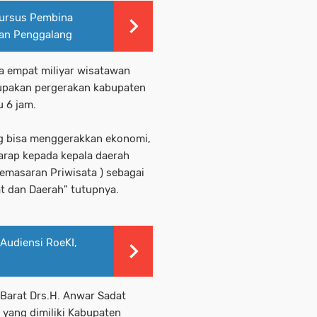
Kursus Pembina
gan Penggalang
ma empat miliyar wisatawan
rupakan pergerakan kabupaten
 6 jam.
ang bisa menggerakkan ekonomi,
harap kepada kepala daerah
Pemasaran Priwisata ) sebagai
t dan Daerah" tutupnya.
Audiensi RoeKI,
 Barat Drs.H. Anwar Sadat
 yang dimiliki Kabupaten