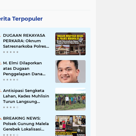
rita Terpopuler
DUGAAN REKAYASA
PERKARA: Oknum
Satresnarkoba Polres
Bengkalis Diduga
Palsukan Barang Bukti
Hingga Paksa Warga
M. Elmi Dilaporkan
Hadir di TKP
atas Dugaan
Penggelapan Dana
Pensiunan Guru dan
Pegawai PU, Polisi
Pastikan Proses
Antisipasi Sengketa
Hukum Berjalan
Lahan, Kades Muhlisin
Turun Langsung
Tinjau Batas Wilayah
Kubu I yang Diduga
Diserobot PT Jatim
BREAKING NEWS:
Jaya Perkasa
Polsek Gunung Malela
Gerebek Lokalisasi
Bukit Maraja, Dua