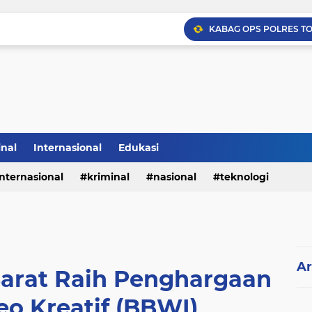
inal
Internasional
Edukasi
internasional
kriminal
nasional
teknologi
Ar
arat Raih Penghargaan
o Kreatif (BBWI)