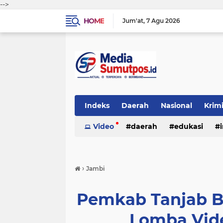
-->
HOME
Jum'at
7 Agu 2026
Indeks
Daerah
Nasional
Krim
Video
daerah
edukasi
›
Jambi
Pemkab Tanjab B
Lomba Vide