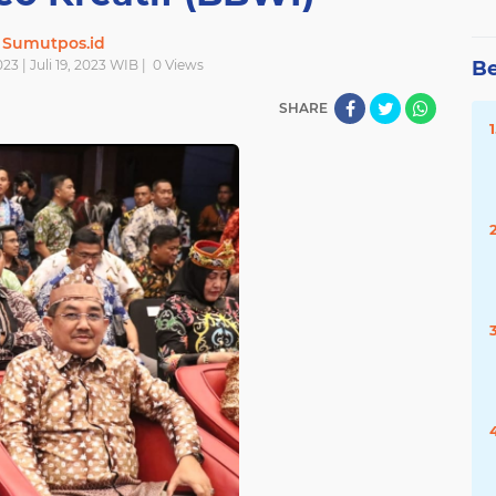
Sumutpos.id
023 | Juli 19, 2023 WIB |
0
Views
Be
SHARE