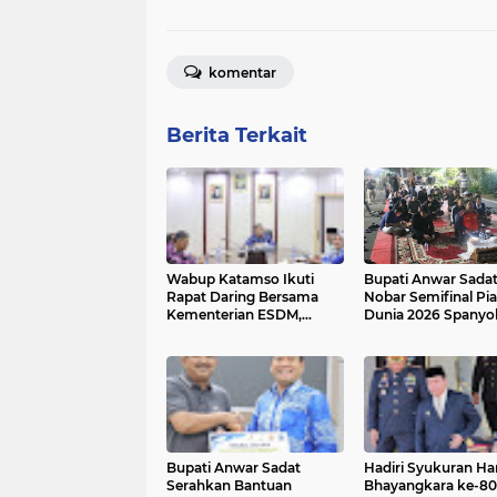
komentar
Berita Terkait
Wabup Katamso Ikuti
Bupati Anwar Sada
Rapat Daring Bersama
Nobar Semifinal Pia
Kementerian ESDM,
Dunia 2026 Spanyol
Pemkab Tanjab Barat
Prancis Bersama
Siap Percepat Perizinan
Masyarakat
Program Jargas APBN
Bupati Anwar Sadat
Hadiri Syukuran Har
Serahkan Bantuan
Bhayangkara ke-80