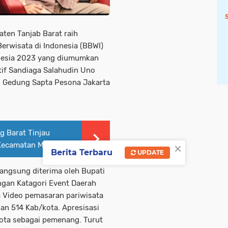
ten Tanjab Barat raih
erwisata di Indonesia (BBWI)
onesia 2023 yang diumumkan
tif Sandiaga Salahudin Uno
n Gedung Sapta Pesona Jakarta
g Barat Tinjau
×
Kecamatan Merlung
Berita Terbaru
UPDATE
langsung diterima oleh Bupati
ngan Katagori Event Daerah
a Video pemasaran pariwisata
dan 514 Kab/kota. Apresisasi
kota sebagai pemenang. Turut