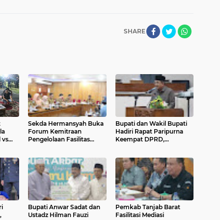
SHARE
t
Sekda Hermansyah Buka
Bupati dan Wakil Bupati
la
Forum Kemitraan
Hadiri Rapat Paripurna
 vs
Pengelolaan Fasilitas
Keempat DPRD,
Ranperda
Pertanggungjawaban
APBD 2025 Disetujui
Bersama
i
Bupati Anwar Sadat dan
Pemkab Tanjab Barat
,
Ustadz Hilman Fauzi
Fasilitasi Mediasi