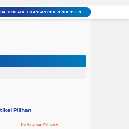
KABAG OPS POLRES TOBA DI NILAI KEHILANGAN INDEPENDENSI. PENGAMANAN PENEMBOKAN TANAH DI LAGUBOTI DAPAT SOROTAN.
BREAKING NEWS: Polsek Gunung Malela Gerebek Lokalisasi Bukit Maraja, Dua Perempuan Menangis Saat Diciduk Bersama Sabu
Meneguhkan Jati Diri Patambor Indonesia. PATAMBOR INDONESIA Akan Gelar RAKERNAS II Di Jakarta.
MEMBACA SUMATERA Balige Writers Festival 2026 Sukses Digelar. Tiga Hari Merawat Literasi, Budaya, dan Masa Depan Danau Toba
Dalam Rangka HUT RI ke-81 dan Hari Jadi ke-61 Tanjab Barat Bupati Tanjab Barat Secara Resmi Membukaan Lomba Domino
Sabam Rajaguguk Turun ke Pangkatan, Dengarkan Langsung Keluhan dan Harapan Warga
Dengar Langsung Jeritan Pedagang, Sabam Rajaguguk Turun ke Pasar Gelugur Rantauprapat
Sabam Rajaguguk Serap Aspirasi Warga Bilah Hilir, Tegaskan Komitmen Kawal Program Prabowo untuk Kesejahteraan Rakyat
‎Wakil Bupati Audiensi dengan Wamenaker RI, Dorong Penguatan SDM dan Perlindungan Pekerja di Tanjung Jabung Barat ‎ ‎
HUT RI ke 81 dan Hari Jadi Kab, Tanjung Jabung Barat ke-62 Bupati Anwar Sadat Resmi Buka Lomba Mancing.
tikel Pilihan
Ke Halaman Pilihan