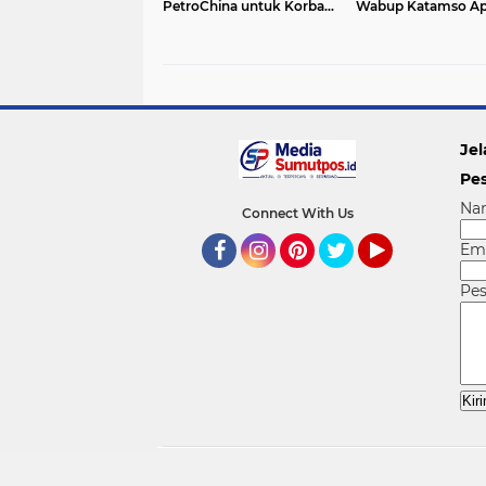
PetroChina untuk Korban
Wabup Katamso Apr
Kebakaran Teluk Nilau,
Dedikasi Polres Tan
Wujud Sinergi
Barat
Pemerintah dan Dunia
Usaha
Jel
Pe
Na
Connect With Us
Em
Facebook
Instagram
Pinterest
Twitter
YouTube
Pe