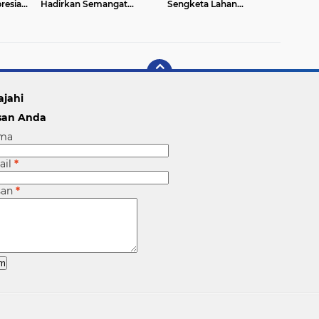
esiasi
Hadirkan Semangat
Sengketa Lahan
jab
Hijrah pada Tabligh Akbar
Kelompok Tani Bukit
1 Muharram 1448 H
Bakar Jaya dan PT WKS
ajahi
san Anda
ma
ail
*
san
*
Copyright ©
2026 Media Online