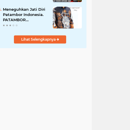
Perempuan Menangis
Saat Diciduk Bersama
Meneguhkan Jati Diri
Sabu
Patambor Indonesia.
PATAMBOR
INDONESIA Akan
Gelar RAKERNAS II Di
Jakarta.
Lihat Selengkapnya