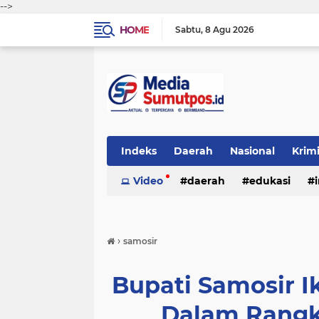
-->
HOME
Sabtu
8 Agu 2026
Indeks
Daerah
Nasional
Krim
Video
daerah
edukasi
›
samosir
Bupati Samosir 
Dalam Rang