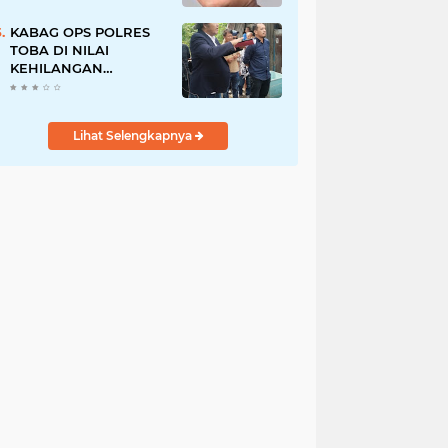
Pegawai PU, Polisi
Pastikan Proses
KABAG OPS POLRES
Hukum Berjalan
TOBA DI NILAI
KEHILANGAN
INDEPENDENSI.
PENGAMANAN
PENEMBOKAN TANAH
Lihat Selengkapnya
DI LAGUBOTI DAPAT
SOROTAN.