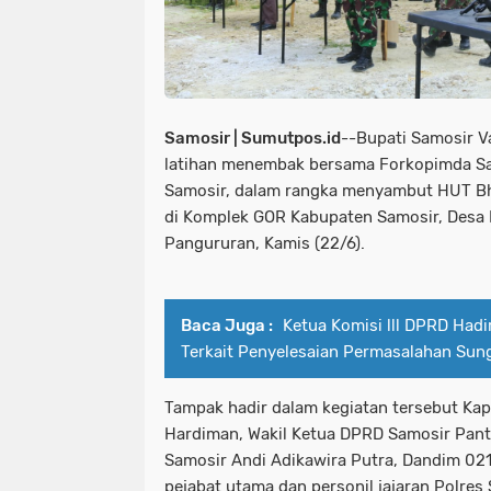
Samosir | Sumutpos.id
--Bupati Samosir V
latihan menembak bersama Forkopimda Sam
Samosir, dalam rangka menyambut HUT B
di Komplek GOR Kabupaten Samosir, Desa
Pangururan, Kamis (22/6).
Baca Juga :
Ketua Komisi lll DPRD Hadi
Terkait Penyelesaian Permasalahan Sun
Tampak hadir dalam kegiatan tersebut Ka
Hardiman, Wakil Ketua DPRD Samosir Panta
Samosir Andi Adikawira Putra, Dandim 021
pejabat utama dan personil jajaran Polre