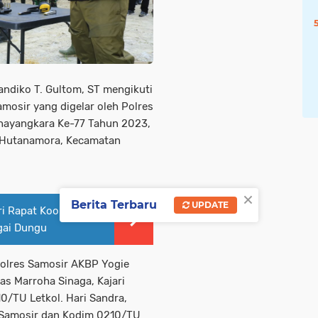
andiko T. Gultom, ST mengikuti
osir yang digelar oleh Polres
hayangkara Ke-77 Tahun 2023,
 Hutanamora, Kecamatan
×
Berita Terbaru
UPDATE
ri Rapat Koordinasi
gai Dungu
polres Samosir AKBP Yogie
s Marroha Sinaga, Kajari
0/TU Letkol. Hari Sandra,
s Samosir dan Kodim 0210/TU