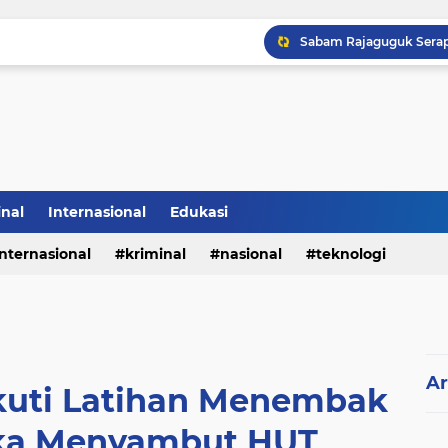
inal
Internasional
Edukasi
internasional
kriminal
nasional
teknologi
Ar
Ikuti Latihan Menembak
ka Menyambut HUT