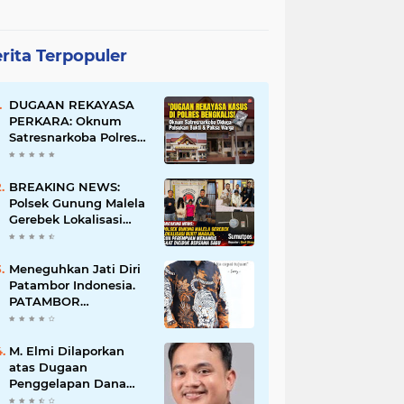
rita Terpopuler
DUGAAN REKAYASA
PERKARA: Oknum
Satresnarkoba Polres
Bengkalis Diduga
Palsukan Barang Bukti
Hingga Paksa Warga
BREAKING NEWS:
Hadir di TKP
Polsek Gunung Malela
Gerebek Lokalisasi
Bukit Maraja, Dua
Perempuan Menangis
Saat Diciduk Bersama
Meneguhkan Jati Diri
Sabu
Patambor Indonesia.
PATAMBOR
INDONESIA Akan
Gelar RAKERNAS II Di
Jakarta.
M. Elmi Dilaporkan
atas Dugaan
Penggelapan Dana
Pensiunan Guru dan