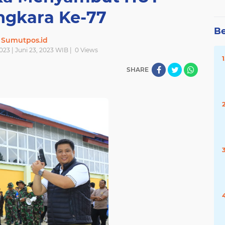
gkara Ke-77
Be
Sumutpos.id
023 | Juni 23, 2023 WIB |
0
Views
SHARE