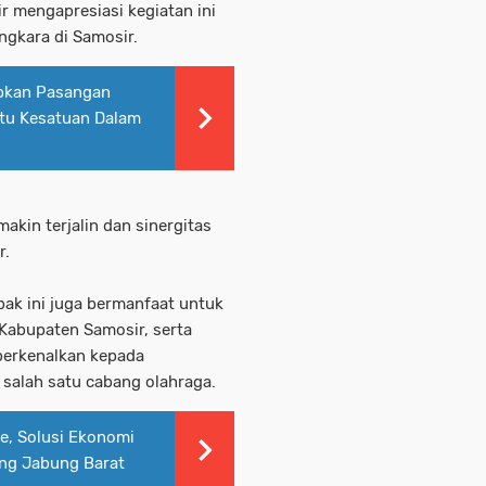
 mengapresiasi kegiatan ini
gkara di Samosir.
pkan Pasangan
atu Kesatuan Dalam
makin terjalin dan sinergitas
r.
bak ini juga bermanfaat untuk
i Kabupaten Samosir, serta
perkenalkan kepada
alah satu cabang olahraga.
e, Solusi Ekonomi
ung Jabung Barat