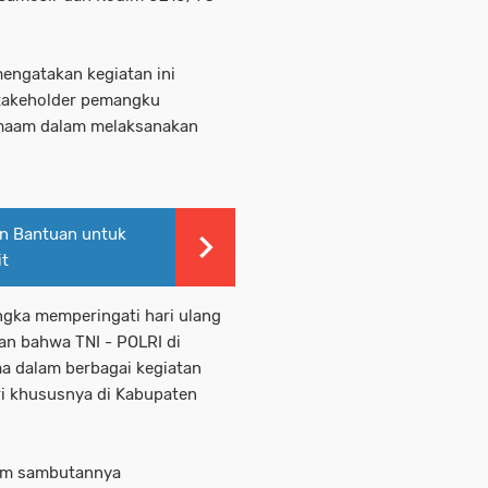
engatakan kegiatan ini
stakeholder pemangku
amaam dalam melaksanakan
n Bantuan untuk
it
angka memperingati hari ulang
an bahwa TNI - POLRI di
ma dalam berbagai kegiatan
i khususnya di Kabupaten
lam sambutannya