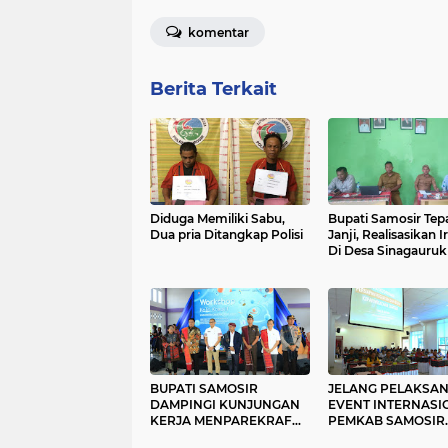
komentar
Berita Terkait
Diduga Memiliki Sabu,
Bupati Samosir Tepa
Dua pria Ditangkap Polisi
Janji, Realisasikan Ir
Di Desa Sinagauruk
BUPATI SAMOSIR
JELANG PELAKSA
DAMPINGI KUNJUNGAN
EVENT INTERNASI
KERJA MENPAREKRAF
PEMKAB SAMOSIR
KE DESA WISATA
GELAR RAKOR