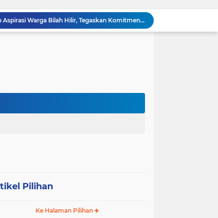
Sabam Rajaguguk Serap Aspirasi Warga Bilah Hilir, Tegaskan Komitmen Kawal Program Prabowo untuk Kesejahteraan Rakyat
‎Wakil Bupati Audiensi dengan Wamenaker RI, Dorong Penguatan SDM dan Perlindungan Pekerja di Tanjung Jabung Barat ‎ ‎
HUT RI ke 81 dan Hari Jadi Kab, Tanjung Jabung Barat ke-62 Bupati Anwar Sadat Resmi Buka Lomba Mancing.
KABAG OPS POLRES TOBA DI NILAI KEHILANGAN INDEPENDENSI. PENGAMANAN PENEMBOKAN TANAH DI LAGUBOTI DAPAT SOROTAN.
BREAKING NEWS: Polsek Gunung Malela Gerebek Lokalisasi Bukit Maraja, Dua Perempuan Menangis Saat Diciduk Bersama Sabu
Meneguhkan Jati Diri Patambor Indonesia. PATAMBOR INDONESIA Akan Gelar RAKERNAS II Di Jakarta.
MEMBACA SUMATERA Balige Writers Festival 2026 Sukses Digelar. Tiga Hari Merawat Literasi, Budaya, dan Masa Depan Danau Toba
Sambut HUT Ke-25 dan HUT RI ke-81, DPC Partai Demokrat Simalungun Gelar Gotong Royong ‘Gerakan Indonesia ASRI Langit Biru’
Sabam Rajaguguk Turun ke Pangkatan, Dengarkan Langsung Keluhan dan Harapan Warga
Dengar Langsung Jeritan Pedagang, Sabam Rajaguguk Turun ke Pasar Gelugur Rantauprapat
tikel Pilihan
Ke Halaman Pilihan