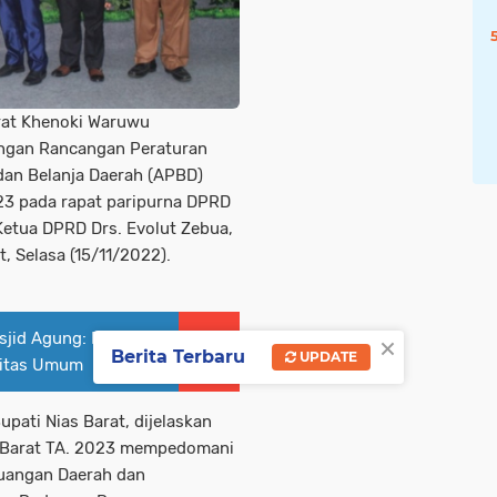
arat Khenoki Waruwu
ngan Rancangan Peraturan
an Belanja Daerah (APBD)
23 pada rapat paripurna DPRD
Ketua DPRD Drs. Evolut Zebua,
t, Selasa (15/11/2022).
×
asjid Agung: Bupati
Berita Terbaru
UPDATE
litas Umum
pati Nias Barat, dijelaskan
 Barat TA. 2023 mempedomani
euangan Daerah dan