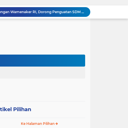
‎Wakil Bupati Audiensi dengan Wamenaker RI, Dorong Penguatan SDM dan Perlindungan Pekerja di Tanjung Jabung Barat ‎ ‎
HUT RI ke 81 dan Hari Jadi Kab, Tanjung Jabung Barat ke-62 Bupati Anwar Sadat Resmi Buka Lomba Mancing.
KABAG OPS POLRES TOBA DI NILAI KEHILANGAN INDEPENDENSI. PENGAMANAN PENEMBOKAN TANAH DI LAGUBOTI DAPAT SOROTAN.
BREAKING NEWS: Polsek Gunung Malela Gerebek Lokalisasi Bukit Maraja, Dua Perempuan Menangis Saat Diciduk Bersama Sabu
Meneguhkan Jati Diri Patambor Indonesia. PATAMBOR INDONESIA Akan Gelar RAKERNAS II Di Jakarta.
MEMBACA SUMATERA Balige Writers Festival 2026 Sukses Digelar. Tiga Hari Merawat Literasi, Budaya, dan Masa Depan Danau Toba
Dalam Rangka HUT RI ke-81 dan Hari Jadi ke-61 Tanjab Barat Bupati Tanjab Barat Secara Resmi Membukaan Lomba Domino
 Konsolidasi Gerindra Labuhanbatu
DIDUGA Tak Sesuai Spesifikasi, Proyek Rabat Beton Dana Desa Rp119,6 Juta di Sahkuda Bayu Disorot, Warga Minta Inspektorat Turun Periksa
Sabam Rajaguguk Serap Aspirasi Warga Bilah Hilir, Tegaskan Komitmen Kawal Program Prabowo untuk Kesejahteraan Rakyat
tikel Pilihan
Ke Halaman Pilihan