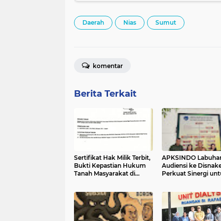
Daerah
Nias
Sumut
komentar
Berita Terkait
Sertifikat Hak Milik Terbit,
APKSINDO Labuha
Bukti Kepastian Hukum
Audiensi ke Disnake
Tanah Masyarakat di
Perkuat Sinergi un
Labuhanbatu
Kesejahteraan Tena
Kerja Perkebunan S