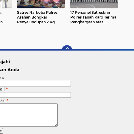
,
Satres Narkoba Polres
17 Personel Satreskrim
Asahan Bongkar
Polres Tanah Karo Terima
an
Penyelundupan 2 Kg
Penghargaan atas
Sabu dan Ribuan Liquid
Pengungkapan 7 Kasus
Vape Berbahaya dari
Pembunuhan
Malaysia
ajahi
san Anda
ma
ail
*
san
*