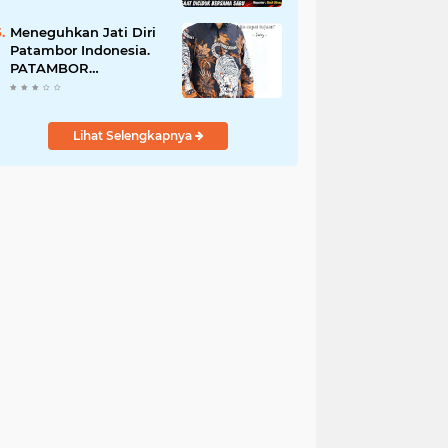
Perempuan Menangis
Saat Diciduk Bersama
Meneguhkan Jati Diri
Sabu
Patambor Indonesia.
PATAMBOR
INDONESIA Akan
Gelar RAKERNAS II Di
Jakarta.
Lihat Selengkapnya