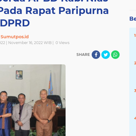
 Pada Rapat Paripurna
Be
DPRD
Sumutpos.id
22 | November 16, 2022 WIB |
0
Views
SHARE