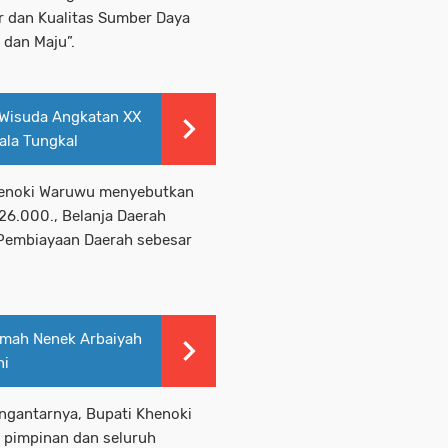
r dan Kualitas Sumber Daya
 dan Maju”.
 Wisuda Angkatan XX
ala Tungkal
Khenoki Waruwu menyebutkan
26.000., Belanja Daerah
 Pembiayaan Daerah sebesar
umah Nenek Arbaiyah
ni
ngantarnya, Bupati Khenoki
pimpinan dan seluruh