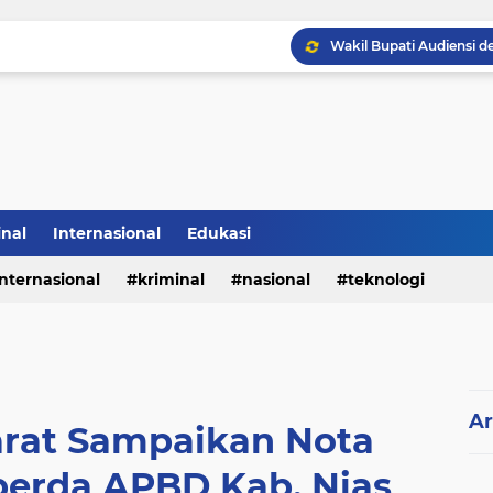
Sabam Rajaguguk Hadiri
inal
Internasional
Edukasi
internasional
kriminal
nasional
teknologi
Ar
arat Sampaikan Nota
erda APBD Kab. Nias