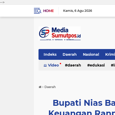
-->
HOME
Kamis
6 Agu 2026
Indeks
Daerah
Nasional
Krim
Video
daerah
edukasi
›
Daerah
Bupati Nias B
Keuangan Ranp