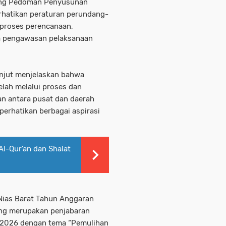
ang Pedoman Penyusunan
hatikan peraturan perundang-
proses perencanaan,
ta pengawasan pelaksanaan
anjut menjelaskan bahwa
lah melalui proses dan
an antara pusat dan daerah
perhatikan berbagai aspirasi
Al-Qur’an dan Shalat
Nias Barat Tahun Anggaran
ng merupakan penjabaran
-2026 dengan tema “Pemulihan