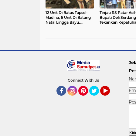
‎12 Unit Di Batas Tapsel-
Tinjau RS Patar Asih
Madina, 6 Unit Di Batang
Bupati Deli Serdang
Natal Lingga Bayu,
Tekankan Kepatuh
Dirkrimsus Ditantang
Regulasi dan Mutu
Ungkap Mafia BBM
Layanan
Penyangga PETI
Jel
Pe
Na
Connect With Us
Em
Facebook
Instagram
Pinterest
Twitter
YouTube
Pe