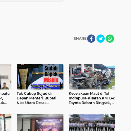
SHARE
nbatu
Tak Cukup Sujud di
Kecelakaan Maut di Tol
r,
Depan Menteri, Bupati
Indrapura-Kisaran KM 134:
tuk
Nias Utara Desak
Toyota Reborn Ringsek, 4
ga
Bertemu Presiden: "Saya
Orang Meninggal Dunia
awit
Ingin Ketuk Pintu Pak
Prabowo!"