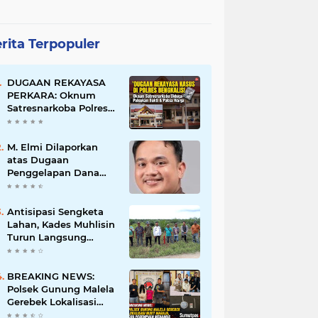
rita Terpopuler
DUGAAN REKAYASA
PERKARA: Oknum
Satresnarkoba Polres
Bengkalis Diduga
Palsukan Barang Bukti
Hingga Paksa Warga
M. Elmi Dilaporkan
Hadir di TKP
atas Dugaan
Penggelapan Dana
Pensiunan Guru dan
Pegawai PU, Polisi
Pastikan Proses
Antisipasi Sengketa
Hukum Berjalan
Lahan, Kades Muhlisin
Turun Langsung
Tinjau Batas Wilayah
Kubu I yang Diduga
Diserobot PT Jatim
BREAKING NEWS:
Jaya Perkasa
Polsek Gunung Malela
Gerebek Lokalisasi
Bukit Maraja, Dua