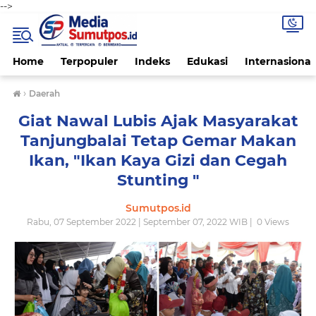
-->
Home
Terpopuler
Indeks
Edukasi
Internasional
›
Daerah
Giat Nawal Lubis Ajak Masyarakat
Tanjungbalai Tetap Gemar Makan
Ikan, "Ikan Kaya Gizi dan Cegah
Stunting "
Sumutpos.id
Rabu, 07 September 2022 | September 07, 2022 WIB |
0
Views