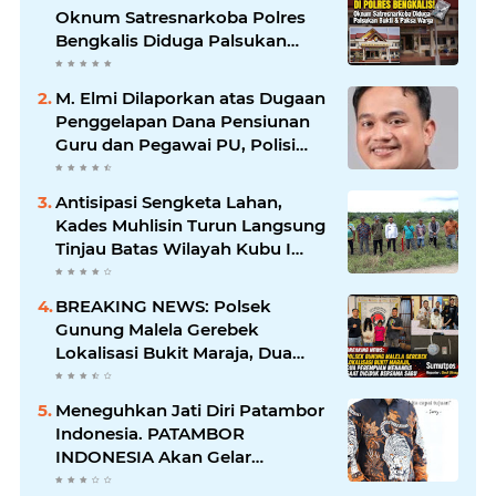
Oknum Satresnarkoba Polres
Bengkalis Diduga Palsukan
Barang Bukti Hingga Paksa
Warga Hadir di TKP
M. Elmi Dilaporkan atas Dugaan
Penggelapan Dana Pensiunan
Guru dan Pegawai PU, Polisi
Pastikan Proses Hukum
Berjalan
Antisipasi Sengketa Lahan,
Kades Muhlisin Turun Langsung
Tinjau Batas Wilayah Kubu I
yang Diduga Diserobot PT Jatim
Jaya Perkasa
BREAKING NEWS: Polsek
Gunung Malela Gerebek
Lokalisasi Bukit Maraja, Dua
Perempuan Menangis Saat
Diciduk Bersama Sabu
Meneguhkan Jati Diri Patambor
Indonesia. PATAMBOR
INDONESIA Akan Gelar
RAKERNAS II Di Jakarta.