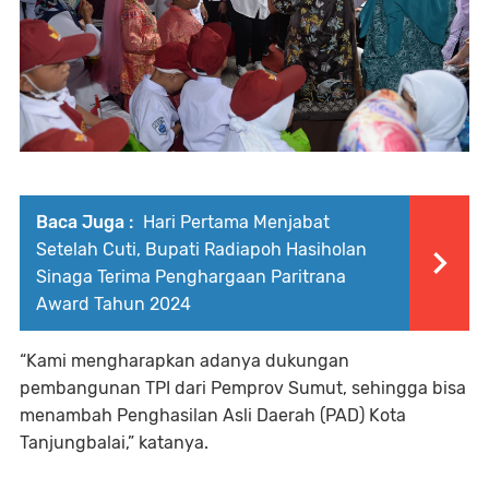
Baca Juga :
Hari Pertama Menjabat
Setelah Cuti, Bupati Radiapoh Hasiholan
Sinaga Terima Penghargaan Paritrana
Award Tahun 2024
“Kami mengharapkan adanya dukungan
pembangunan TPI dari Pemprov Sumut, sehingga bisa
menambah Penghasilan Asli Daerah (PAD) Kota
Tanjungbalai,” katanya.