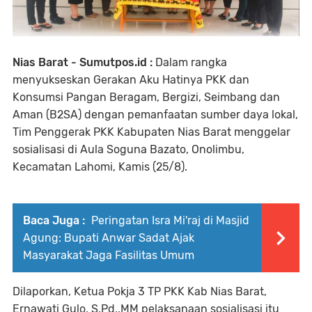
Nias Barat - Sumutpos.id :
Dalam rangka
menyukseskan Gerakan Aku Hatinya PKK dan
Konsumsi Pangan Beragam, Bergizi, Seimbang dan
Aman (B2SA) dengan pemanfaatan sumber daya lokal,
Tim Penggerak PKK Kabupaten Nias Barat menggelar
sosialisasi di Aula Soguna Bazato, Onolimbu,
Kecamatan Lahomi, Kamis (25/8).
Baca Juga :
Peringatan Isra Mi'raj di Masjid
Agung: Bupati Anwar Sadat Ajak
Masyarakat Jaga Fasilitas Umum
Dilaporkan, Ketua Pokja 3 TP PKK Kab Nias Barat,
Ernawati Gulo, S.Pd.,MM pelaksanaan sosialisasi itu