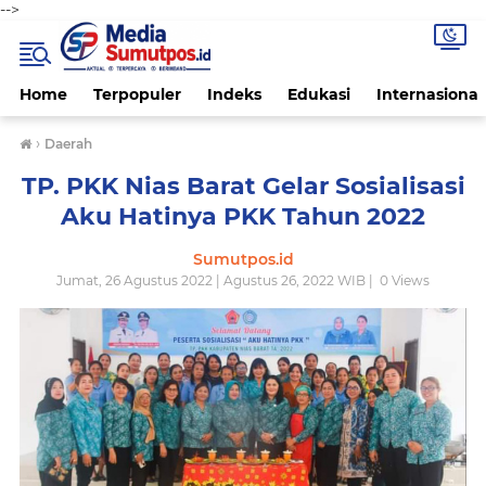
-->
Home
Terpopuler
Indeks
Edukasi
Internasional
›
Daerah
TP. PKK Nias Barat Gelar Sosialisasi
Aku Hatinya PKK Tahun 2022
Sumutpos.id
Jumat, 26 Agustus 2022 | Agustus 26, 2022 WIB |
0
Views