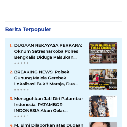
Berita Terpopuler
DUGAAN REKAYASA PERKARA:
Oknum Satresnarkoba Polres
Bengkalis Diduga Palsukan
Barang Bukti Hingga Paksa
Warga Hadir di TKP
BREAKING NEWS: Polsek
Gunung Malela Gerebek
Lokalisasi Bukit Maraja, Dua
Perempuan Menangis Saat
Diciduk Bersama Sabu
Meneguhkan Jati Diri Patambor
Indonesia. PATAMBOR
INDONESIA Akan Gelar
RAKERNAS II Di Jakarta.
M. Elmi Dilaporkan atas Dugaan