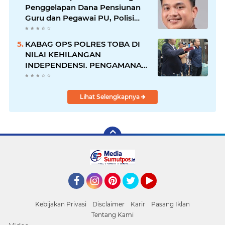
Penggelapan Dana Pensiunan
Guru dan Pegawai PU, Polisi
Pastikan Proses Hukum
Berjalan
KABAG OPS POLRES TOBA DI
NILAI KEHILANGAN
INDEPENDENSI. PENGAMANAN
PENEMBOKAN TANAH DI
LAGUBOTI DAPAT SOROTAN.
Lihat Selengkapnya
Facebook
Instagram
Pinterest
Twitter
YouTube
Kebijakan Privasi
Disclaimer
Karir
Pasang Iklan
Tentang Kami