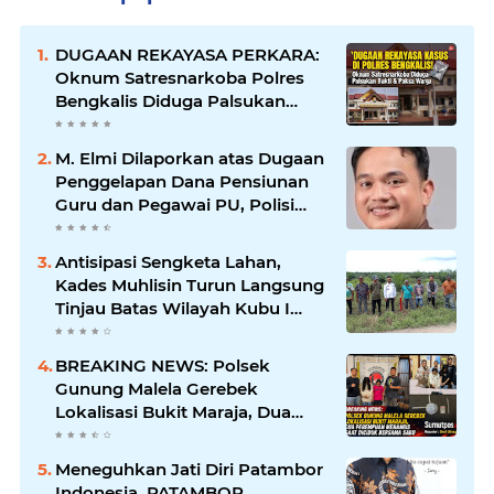
DUGAAN REKAYASA PERKARA:
Oknum Satresnarkoba Polres
Bengkalis Diduga Palsukan
Barang Bukti Hingga Paksa
Warga Hadir di TKP
M. Elmi Dilaporkan atas Dugaan
Penggelapan Dana Pensiunan
Guru dan Pegawai PU, Polisi
Pastikan Proses Hukum
Berjalan
Antisipasi Sengketa Lahan,
Kades Muhlisin Turun Langsung
Tinjau Batas Wilayah Kubu I
yang Diduga Diserobot PT Jatim
Jaya Perkasa
BREAKING NEWS: Polsek
Gunung Malela Gerebek
Lokalisasi Bukit Maraja, Dua
Perempuan Menangis Saat
Diciduk Bersama Sabu
Meneguhkan Jati Diri Patambor
Indonesia. PATAMBOR